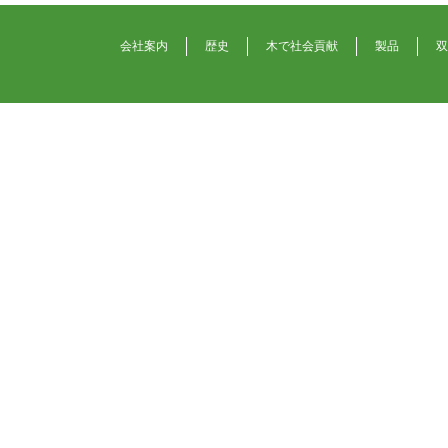
会社案内
歴史
木で社会貢献
製品
双