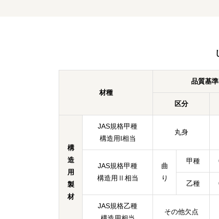
品質基準
材種
区分
JAS規格甲種
丸身
構造用I相当
構
造
甲種
JAS規格甲種
曲
用
構造用Ⅱ相当
り
乙種
製
材
JAS規格乙種
その他欠点
構造用相当