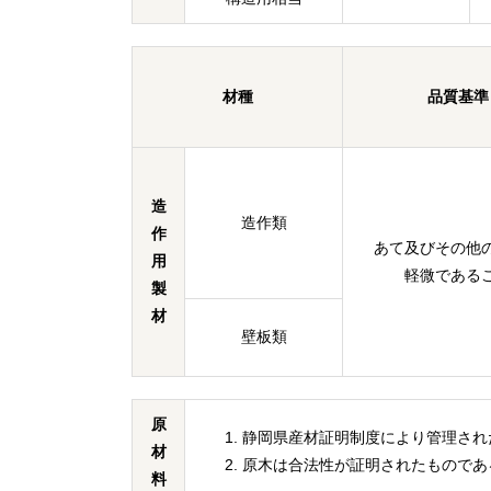
材種
品質基準
造
造作類
作
あて及びその他
用
軽微である
製
材
壁板類
原
静岡県産材証明制度により管理され
材
原木は合法性が証明されたものであ
料